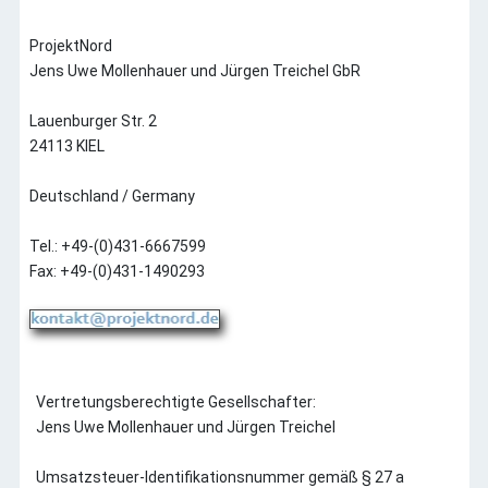
Jobs und Praktika
Internet-Shop
ProjektNord
Buchhandel
Jens Uwe Mollenhauer und Jürgen Treichel GbR
Infotafeln - Hotel-Karten - Individuelle Kartografie aller
Art
Lauenburger Str. 2
Impressum
24113 KIEL
Verlag
Deutschland / Germany
Verlags-Auslieferung
Tel.: +49-(0)431-6667599
Fax: +49-(0)431-1490293
Vertretungsberechtigte Gesellschafter:
Jens Uwe Mollenhauer und Jürgen Treichel
Umsatzsteuer-Identifikationsnummer gemäß § 27 a